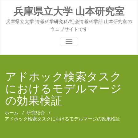
コ
兵庫県立大学 山本研究室
ン
テ
ン
兵庫県立大学 情報科学研究科/社会情報科学部 山本研究室の
ツ
ウェブサイトです
へ
ス
ナ
キ
ビ
ッ
ゲ
ー
プ
シ
ョ
アドホック検索タスク
ン
を
におけるモデルマージ
切
り
替
の効果検証
え
ホーム
/
研究紹介
/
アドホック検索タスクにおけるモデルマージの効果検証