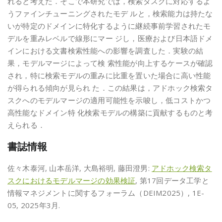
れると考えた．そこで本研究では，検索タスクに対応するよ
うファインチューニングされたモデ ルと，検索能力は持たな
いが特定のドメインに特化するように継続事前学習されたモ
デルを重みレベルで線形にマー ジし，医療および日本語ドメ
インにおける文書検索性能への影響を調査した．実験の結
果，モデルマージによって検 索性能が向上するケースが確認
され，特に検索モデルの重みに比重を置いた場合に高い性能
が得られる傾向が見られ た．この結果は，アドホック検索タ
スクへのモデルマージの適用可能性を示唆し，低コストかつ
高性能なドメイン特 化検索モデルの構築に貢献するものと考
えられる．
書誌情報
佐々木泰河, 山本岳洋, 大島裕明, 藤田澄男:
アドホック検索タ
スクにおけるモデルマージの効果検証
, 第17回データ工学と
情報マネジメントに関するフォーラム（DEIM2025）, 1E-
05, 2025年3月.