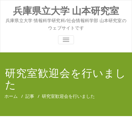
コ
兵庫県立大学 山本研究室
ン
テ
ン
兵庫県立大学 情報科学研究科/社会情報科学部 山本研究室の
ツ
ウェブサイトです
へ
ス
ナ
キ
ビ
ッ
ゲ
ー
プ
シ
ョ
研究室歓迎会を行いまし
ン
を
た
切
り
替
え
ホーム
/
記事
/
研究室歓迎会を行いました