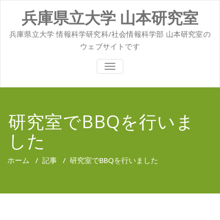
コ
兵庫県立大学 山本研究室
ン
テ
ン
兵庫県立大学 情報科学研究科/社会情報科学部 山本研究室の
ツ
ウェブサイトです
へ
ス
ナ
キ
ビ
ッ
ゲ
ー
プ
シ
ョ
研究室でBBQを行いま
ン
を
した
切
り
替
え
ホーム
/
記事
/
研究室でBBQを行いました