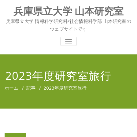
コ
兵庫県立大学 山本研究室
ン
テ
ン
兵庫県立大学 情報科学研究科/社会情報科学部 山本研究室の
ツ
ウェブサイトです
へ
ス
ナ
キ
ビ
ッ
ゲ
ー
プ
シ
ョ
2023年度研究室旅行
ン
を
切
ホーム
/
記事
/
2023年度研究室旅行
り
替
え